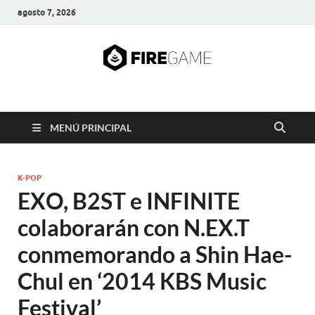
agosto 7, 2026
FIRE GAME
A Pump It Up Source
MENÚ PRINCIPAL
K-POP
EXO, B2ST e INFINITE
colaborarán con N.EX.T
conmemorando a Shin Hae-
Chul en ‘2014 KBS Music
Festival’