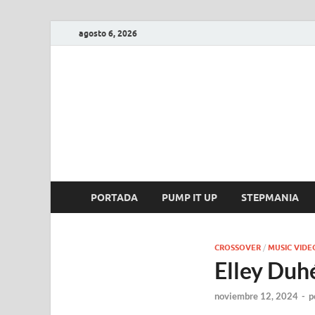
agosto 6, 2026
FIRE GAME
A Pump It Up Source
PORTADA
PUMP IT UP
STEPMANIA
CROSSOVER
/
MUSIC VIDE
Elley Duhé
noviembre 12, 2024
-
p