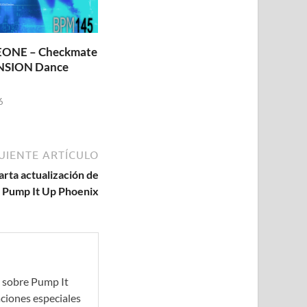
ONE – Checkmate
NSION Dance
6
UIENTE ARTÍCULO
rta actualización de
 Pump It Up Phoenix
 sobre Pump It
aciones especiales