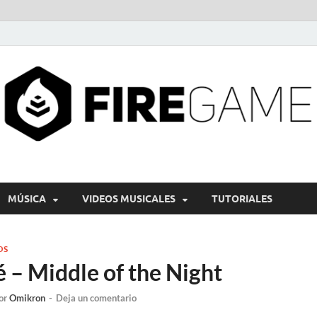
MÚSICA
VIDEOS MUSICALES
TUTORIALES
OS
 – Middle of the Night
or
Omikron
-
Deja un comentario