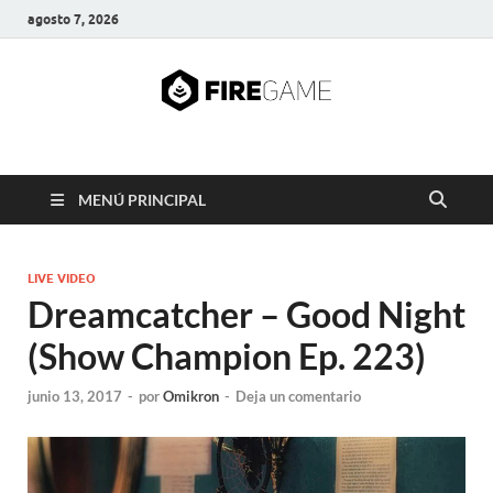
agosto 7, 2026
FIRE GAME
A Pump It Up Source
MENÚ PRINCIPAL
LIVE VIDEO
Dreamcatcher – Good Night
(Show Champion Ep. 223)
junio 13, 2017
-
por
Omikron
-
Deja un comentario