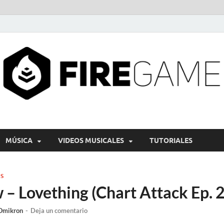
MÚSICA
VIDEOS MUSICALES
TUTORIALES
S
– Lovething (Chart Attack Ep. 
Omikron
-
Deja un comentario