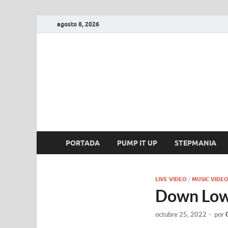
agosto 8, 2026
FIRE GAME
A Pump It Up Source
PORTADA
PUMP IT UP
STEPMANIA
LIVE VIDEO
/
MUSIC VIDEO
Down Low 
octubre 25, 2022
-
por