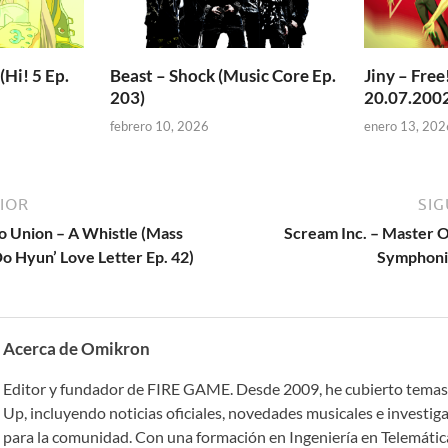
(Hi! 5 Ep.
Beast – Shock (Music Core Ep.
Jiny – Free
203)
20.07.200
febrero 10, 2026
enero 13, 202
IOR
SIG
to Union – A Whistle (Mass
Scream Inc. – Master O
o Hyun’ Love Letter Ep. 42)
Symphonic
Acerca de Omikron
Editor y fundador de FIRE GAME. Desde 2009, he cubierto temas
Up, incluyendo noticias oficiales, novedades musicales e investig
para la comunidad. Con una formación en Ingeniería en Telemática