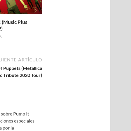
! (Music Plus
2)
6
UIENTE ARTÍCULO
f Puppets (Metallica
 Tribute 2020 Tour)
 sobre Pump It
aciones especiales
 por la