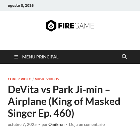
agosto 8, 2026
FIRE GAME
A Pump It Up Source
MENÚ PRINCIPAL
COVER VIDEO
/
MUSIC VIDEOS
DeVita vs Park Ji-min –
Airplane (King of Masked
Singer Ep. 460)
octubre 7, 2025
-
por
Omikron
-
Deja un comentario