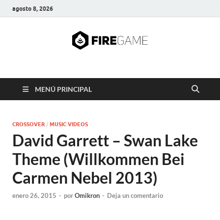
agosto 8, 2026
FIRE GAME
A Pump It Up Source
MENÚ PRINCIPAL
CROSSOVER
/
MUSIC VIDEOS
David Garrett – Swan Lake
Theme (Willkommen Bei
Carmen Nebel 2013)
enero 26, 2015
-
por
Omikron
-
Deja un comentario