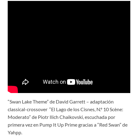
“Swan Lake Theme” de David Garrett – adaptación
classical-crossover “El Lago de los Cisnes, N.º 10 Scène:
Moderato” de Piotr Ilich Chaikovski, escuchada por
primera vez en Pump It Up Prime gracias a “Red Swan” de
Yahpp.