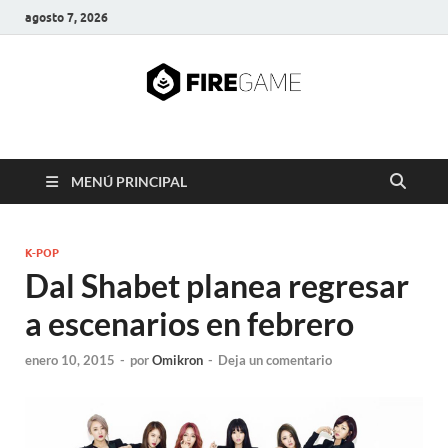
agosto 7, 2026
FIRE GAME
A Pump It Up Source
MENÚ PRINCIPAL
K-POP
Dal Shabet planea regresar
a escenarios en febrero
enero 10, 2015
-
por
Omikron
-
Deja un comentario