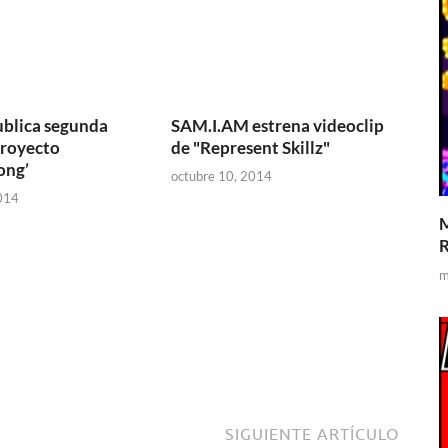
publica segunda
SAM.I.AM estrena videoclip
proyecto
de "Represent Skillz"
ong’
octubre 10, 2014
014
M
R
m
SIGUIENTE ARTÍCULO