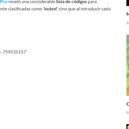
 Pro
reveló una considerable
lista de códigos
para
nte clasificadas como ‘
locked
‘, sino que al introducir cada
N
j
 –
759535157
O
j