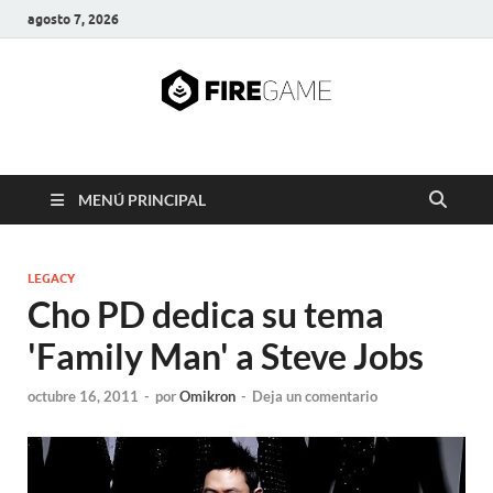
agosto 7, 2026
FIRE GAME
A Pump It Up Source
MENÚ PRINCIPAL
LEGACY
Cho PD dedica su tema
'Family Man' a Steve Jobs
octubre 16, 2011
-
por
Omikron
-
Deja un comentario