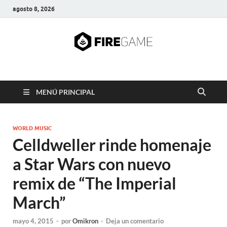
agosto 8, 2026
FIRE GAME
A Pump It Up Source
MENÚ PRINCIPAL
WORLD MUSIC
Celldweller rinde homenaje
a Star Wars con nuevo
remix de “The Imperial
March”
mayo 4, 2015
-
por
Omikron
-
Deja un comentario