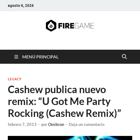
agosto 6, 2026
FIRE GAME
A Pump It Up Source
MENÚ PRINCIPAL
LEGACY
Cashew publica nuevo
remix: “U Got Me Party
Rocking (Cashew Remix)”
febrero 7, 2013
-
por
Omikron
-
Deja un comentario