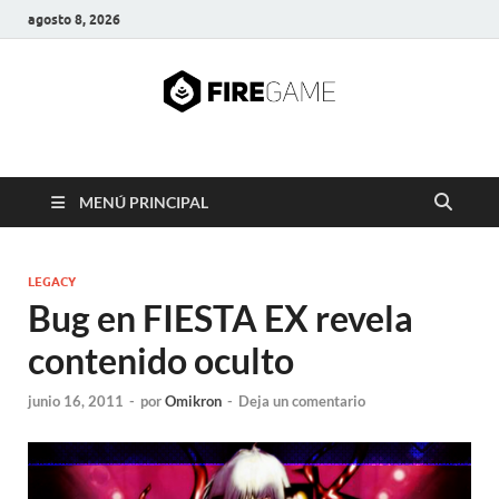
agosto 8, 2026
FIRE GAME
A Pump It Up Source
MENÚ PRINCIPAL
LEGACY
Bug en FIESTA EX revela
contenido oculto
junio 16, 2011
-
por
Omikron
-
Deja un comentario