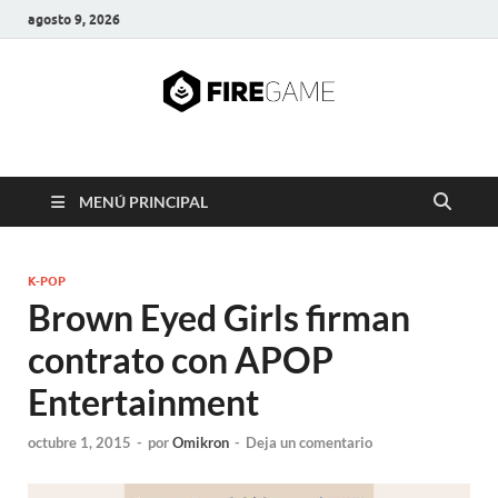
agosto 9, 2026
FIRE GAME
A Pump It Up Source
MENÚ PRINCIPAL
K-POP
Brown Eyed Girls firman
contrato con APOP
Entertainment
octubre 1, 2015
-
por
Omikron
-
Deja un comentario