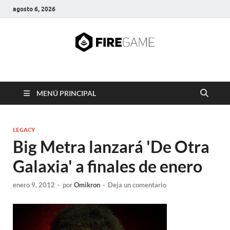
agosto 6, 2026
FIRE GAME
A Pump It Up Source
MENÚ PRINCIPAL
LEGACY
Big Metra lanzará 'De Otra
Galaxia' a finales de enero
enero 9, 2012
-
por
Omikron
-
Deja un comentario