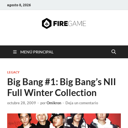
agosto 8, 2026
FIRE GAME
A Pump It Up Source
MENÚ PRINCIPAL
LEGACY
Big Bang #1: Big Bang’s NII
Full Winter Collection
octubre 28, 2009
-
por
Omikron
-
Deja un comentario