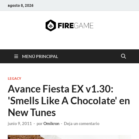
agosto 8, 2026
FIRE GAME
A Pump It Up Source
MENÚ PRINCIPAL
LEGACY
Avance Fiesta EX v1.30:
'Smells Like A Chocolate' en
New Tunes
junio 9, 2011
-
por
Omikron
-
Deja un comentario