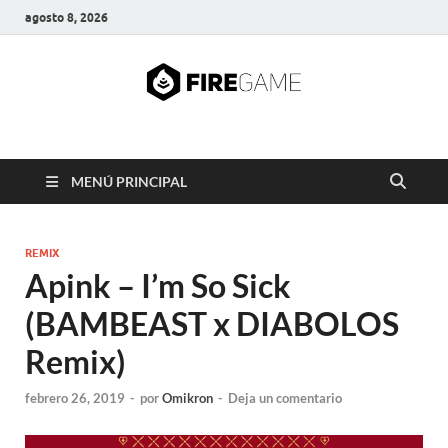
agosto 8, 2026
FIRE GAME
A Pump It Up Source
MENÚ PRINCIPAL
REMIX
Apink – I’m So Sick
(BAMBEAST x DIABOLOS
Remix)
febrero 26, 2019
-
por
Omikron
-
Deja un comentario