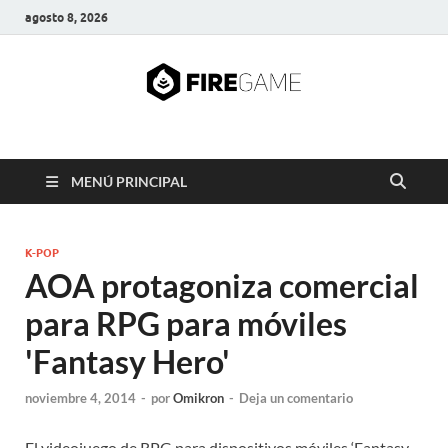
agosto 8, 2026
FIRE GAME
A Pump It Up Source
MENÚ PRINCIPAL
K-POP
AOA protagoniza comercial
para RPG para móviles
'Fantasy Hero'
noviembre 4, 2014
-
por
Omikron
-
Deja un comentario
El videojuego de RPG para dispositivos móviles ‘Fantasy