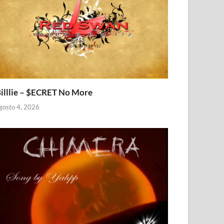
illlie – $ECRET No More
gosto 4, 2026