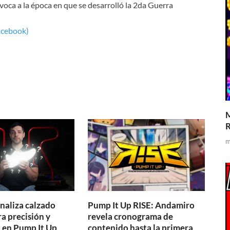
oca a la época en que se desarrolló la 2da Guerra
acebook)
M
R
m
naliza calzado
Pump It Up RISE: Andamiro
a precisión y
revela cronograma de
a en Pump It Up
contenido hasta la primera