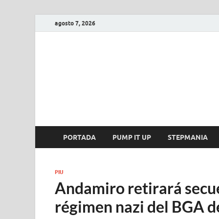
agosto 7, 2026
FIRE GAME
A Pump It Up Source
PORTADA
PUMP IT UP
STEPMANIA
PIU
Andamiro retirará secue
régimen nazi del BGA d