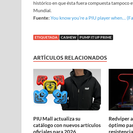
histórico en que ésta fuera compuesta tampoco ev
Mundial.
Fuente:
You know you’re a PIU player when… (F
ETIQUETADA
CASHEW
PUMP IT UP PRIME
ARTÍCULOS RELACIONADOS
PIU Mall actualiza su
Redviper a
catálogo con nuevos artículos
óptimo par
oficiales para 2026
resistenci