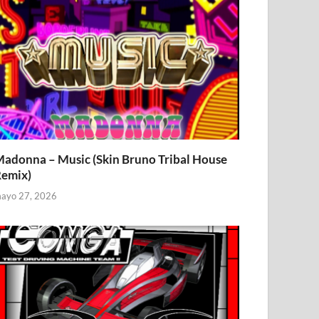
adonna – Music (Skin Bruno Tribal House
emix)
ayo 27, 2026