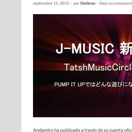
septiembre 15, 2015
-
por
Omikron
-
Deja un comentari
Andamiro ha publicado a través de su cuenta ofic