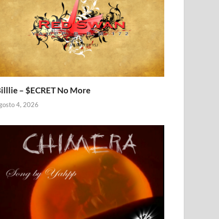
illlie – $ECRET No More
gosto 4, 2026