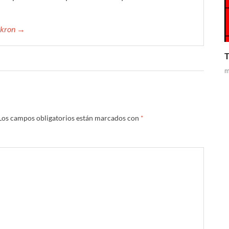
mikron →
T
m
Los campos obligatorios están marcados con
*