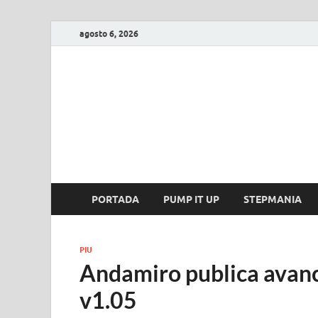
agosto 6, 2026
FIRE GAME
A Pump It Up Source
PORTADA
PUMP IT UP
STEPMANIA
PIU
Andamiro publica avanc
v1.05