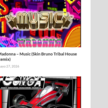
adonna – Music (Skin Bruno Tribal House
emix)
ayo 27, 2026