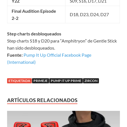
Y2Z
S09, S16, D17, D21
Final Audition Episode
D18, D23, D24, D27
2-2
Step charts desbloqueados
Step charts S18 y D20 para “Amphitryon” de Gentle Stick
han sido desbloqueados.
Fuente:
Pump It Up Official Facebook Page
(International)
ETIQUETADA
PRIMEJE
PUMP IT UP PRIME
ZIRCON
ARTÍCULOS RELACIONADOS