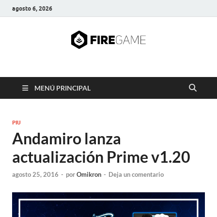
agosto 6, 2026
FIRE GAME
A Pump It Up Source
MENÚ PRINCIPAL
PIU
Andamiro lanza
actualización Prime v1.20
agosto 25, 2016
-
por
Omikron
-
Deja un comentario