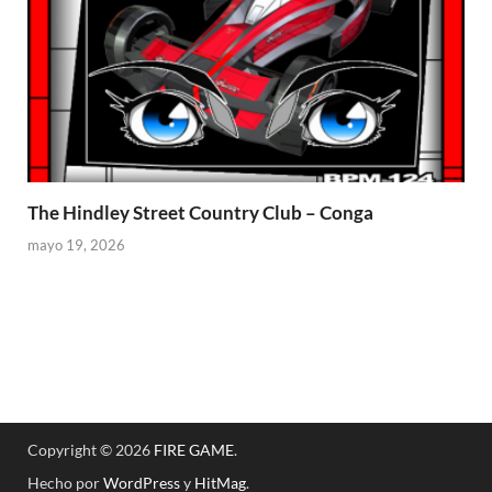
The Hindley Street Country Club – Conga
mayo 19, 2026
Copyright © 2026
FIRE GAME
.
Hecho por
WordPress
y
HitMag
.