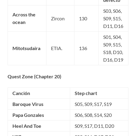
S03, S06,
Across the
Zircon
130
S09, S15,
ocean
D11, D16
S01, S04,
S09, S15,
Mitotsudaira
ETIA.
136
S18, D10,
D16, D19
Quest Zone (Chapter 20)
Canción
Step chart
Baroque Virus
S05, S09, S17, S19
Papa Gonzales
S06, S08, S14, S20
Heel And Toe
S09, S17, D11, D20