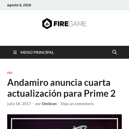
agosto 6, 2026
FIRE GAME
A Pump It Up Source
MENÚ PRINCIPAL
PIU
Andamiro anuncia cuarta
actualización para Prime 2
julio 18, 2017
-
por
Omikron
-
Deja un comentario