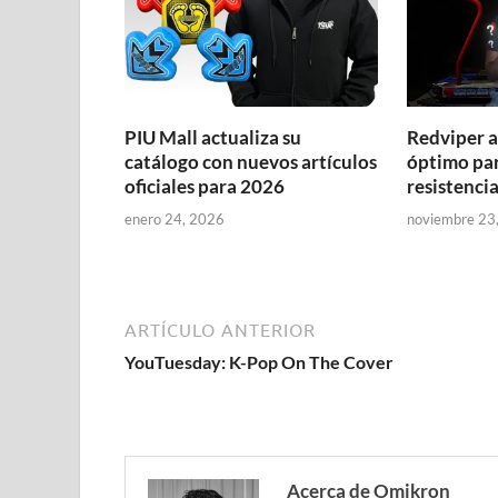
PIU Mall actualiza su
Redviper a
catálogo con nuevos artículos
óptimo par
oficiales para 2026
resistenci
enero 24, 2026
noviembre 23
ARTÍCULO ANTERIOR
YouTuesday: K-Pop On The Cover
Acerca de Omikron