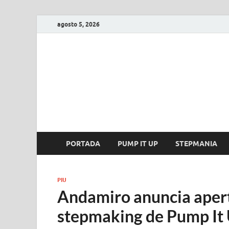
agosto 5, 2026
FIRE GAME
A Pump It Up Source
PORTADA
PUMP IT UP
STEPMANIA
PIU
Andamiro anuncia apert
stepmaking de Pump It