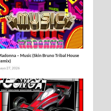
adonna – Music (Skin Bruno Tribal House
emix)
ayo 27, 2026