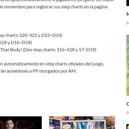
 de noviembre para registrar sus step charts en la página
N
j
p charts: S20~S22 y D22~D24)
~S18 y D16~D18)
That Body! (Dos step charts: S16~S18 y 17~D19)
n automáticamente en step charts oficiales del juego,
serán acreedores a PP otorgados por AM.
O
j