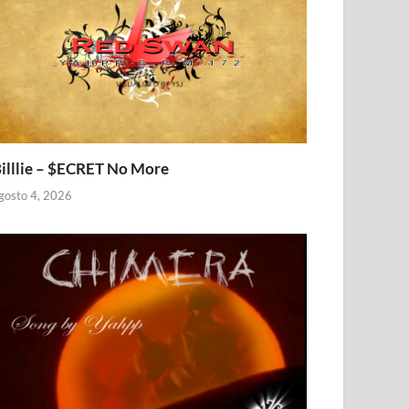
illlie – $ECRET No More
gosto 4, 2026