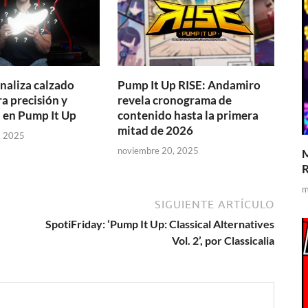
naliza calzado
Pump It Up RISE: Andamiro
a precisión y
revela cronograma de
a en Pump It Up
contenido hasta la primera
mitad de 2026
, 2025
noviembre 20, 2025
M
R
m
SIGUIENTE ARTÍCULO
SpotiFriday: ‘Pump It Up: Classical Alternatives
Vol. 2’, por Classicalia