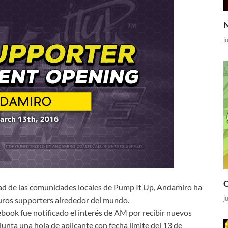
N
j
O
dad de las comunidades locales de Pump It Up, Andamiro ha
j
turos supporters alrededor del mundo.
cebook fue notificado el interés de AM por recibir nuevos
junta una hoja de aplicante con fecha límite del 13 de