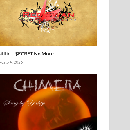
illlie – $ECRET No More
gosto 4, 2026