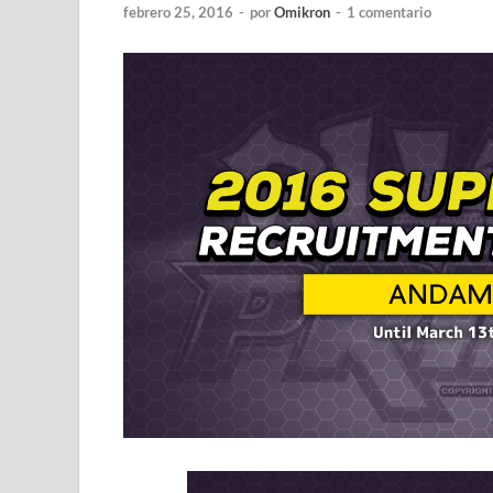
febrero 25, 2016
-
por
Omikron
-
1 comentario