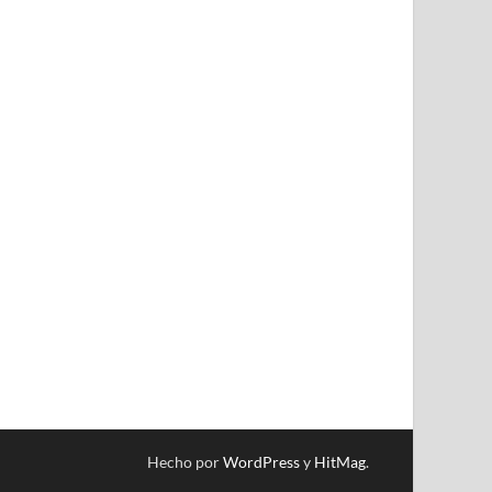
Hecho por
WordPress
y
HitMag
.