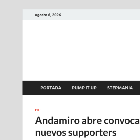
agosto 6, 2026
FIRE GAME
A Pump It Up Source
PORTADA
PUMP IT UP
STEPMANIA
PIU
Andamiro abre convocat
nuevos supporters