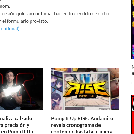
cnom.
ue aún quieran continuar haciendo ejercicio de dicho
 el formulario provisto.
rnational)
M
R
m
naliza calzado
Pump It Up RISE: Andamiro
a precisión y
revela cronograma de
a en Pump It Up
contenido hasta la primera