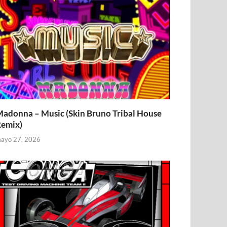
adonna – Music (Skin Bruno Tribal House
emix)
ayo 27, 2026