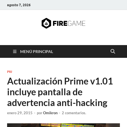
agosto 7, 2026
FIRE GAME
A Pump It Up Source
MENÚ PRINCIPAL
PIU
Actualización Prime v1.01
incluye pantalla de
advertencia anti-hacking
enero 29, 2015
-
por
Omikron
-
2 comentarios.