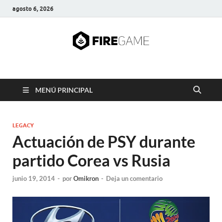
agosto 6, 2026
FIRE GAME
A Pump It Up Source
MENÚ PRINCIPAL
LEGACY
Actuación de PSY durante
partido Corea vs Rusia
junio 19, 2014
-
por
Omikron
-
Deja un comentario