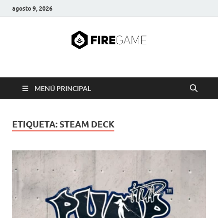
agosto 9, 2026
FIRE GAME
A Pump It Up Source
MENÚ PRINCIPAL
ETIQUETA:
STEAM DECK