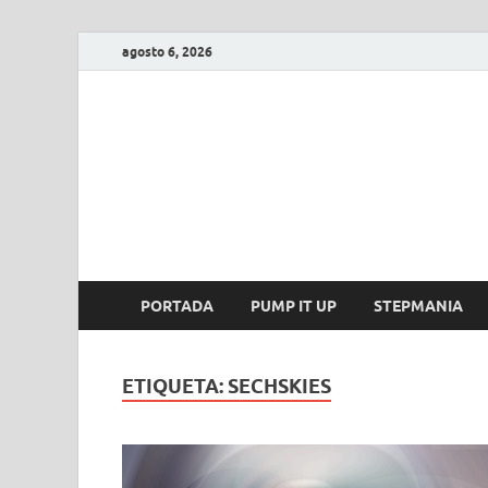
agosto 6, 2026
FIRE GAME
A Pump It Up Source
PORTADA
PUMP IT UP
STEPMANIA
ETIQUETA:
SECHSKIES