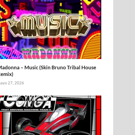
adonna – Music (Skin Bruno Tribal House
emix)
ayo 27, 2026