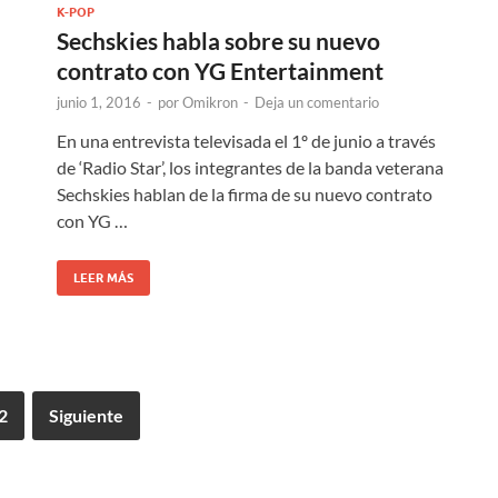
K-POP
Sechskies habla sobre su nuevo
contrato con YG Entertainment
junio 1, 2016
-
por
Omikron
-
Deja un comentario
En una entrevista televisada el 1º de junio a través
de ‘Radio Star’, los integrantes de la banda veterana
Sechskies hablan de la firma de su nuevo contrato
con YG …
LEER MÁS
2
Siguiente