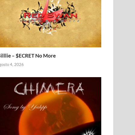
illlie – $ECRET No More
gosto 4, 2026