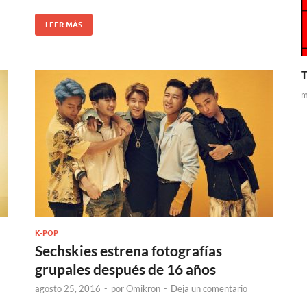
LEER MÁS
T
m
K-POP
Sechskies estrena fotografías
grupales después de 16 años
agosto 25, 2016
-
por
Omikron
-
Deja un comentario