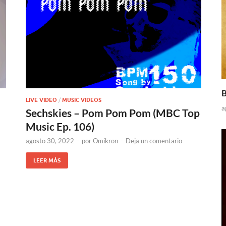
B
LIVE VIDEO
/
MUSIC VIDEOS
a
Sechskies – Pom Pom Pom (MBC Top
Music Ep. 106)
agosto 30, 2022
-
por
Omikron
-
Deja un comentario
LEER MÁS