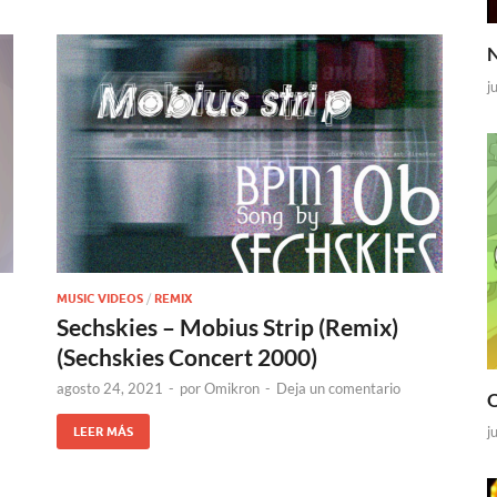
N
j
MUSIC VIDEOS
/
REMIX
Sechskies – Mobius Strip (Remix)
(Sechskies Concert 2000)
agosto 24, 2021
-
por
Omikron
-
Deja un comentario
O
j
LEER MÁS