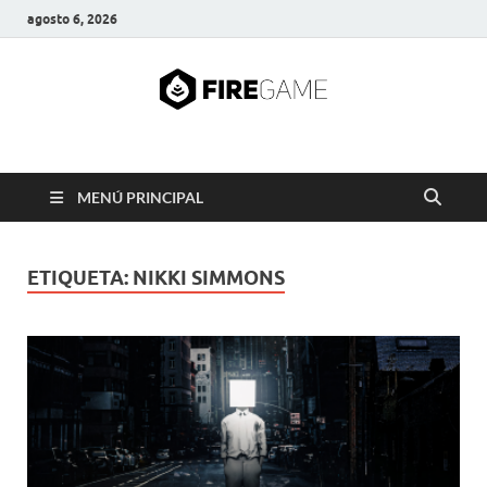
agosto 6, 2026
FIRE GAME
A Pump It Up Source
MENÚ PRINCIPAL
ETIQUETA:
NIKKI SIMMONS