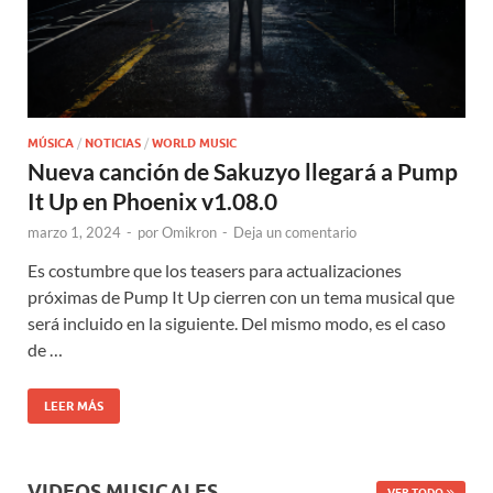
MÚSICA
/
NOTICIAS
/
WORLD MUSIC
Nueva canción de Sakuzyo llegará a Pump
It Up en Phoenix v1.08.0
marzo 1, 2024
-
por
Omikron
-
Deja un comentario
Es costumbre que los teasers para actualizaciones
próximas de Pump It Up cierren con un tema musical que
será incluido en la siguiente. Del mismo modo, es el caso
de …
LEER MÁS
VIDEOS MUSICALES
VER TODO