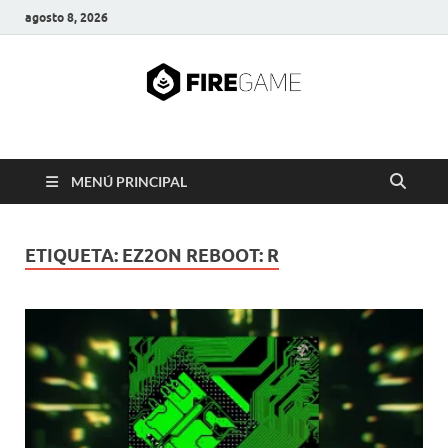
agosto 8, 2026
FIRE GAME
A Pump It Up Source
MENÚ PRINCIPAL
ETIQUETA:
EZ2ON REBOOT: R