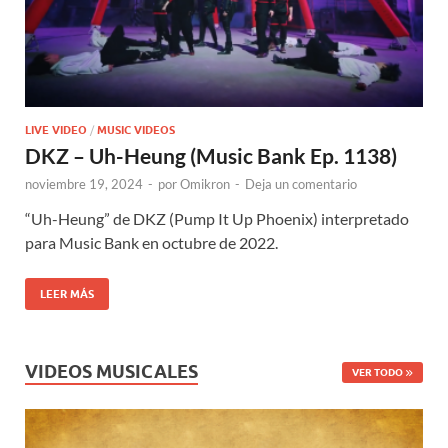
LIVE VIDEO
/
MUSIC VIDEOS
DKZ – Uh-Heung (Music Bank Ep. 1138)
noviembre 19, 2024
-
por
Omikron
-
Deja un comentario
“Uh-Heung” de DKZ (Pump It Up Phoenix) interpretado
para Music Bank en octubre de 2022.
LEER MÁS
VIDEOS MUSICALES
VER TODO