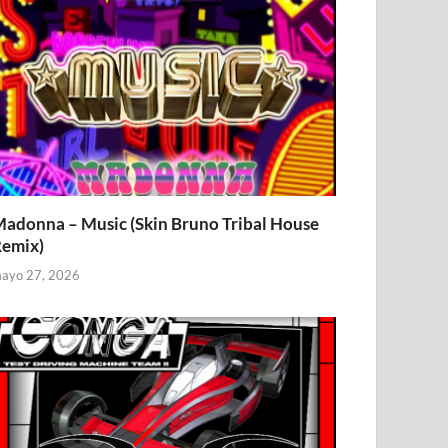
adonna – Music (Skin Bruno Tribal House
emix)
ayo 27, 2026