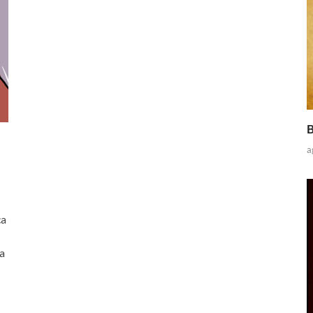
B
a
ca
a