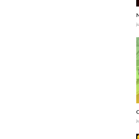
N
j
O
j