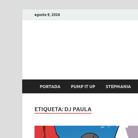
agosto 9, 2026
FIRE GAME
A Pump It Up Source
PORTADA
PUMP IT UP
STEPMANIA
ETIQUETA:
DJ PAULA