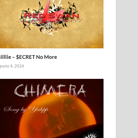
illlie – $ECRET No More
gosto 4, 2026