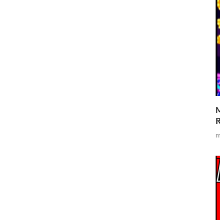
M
R
m