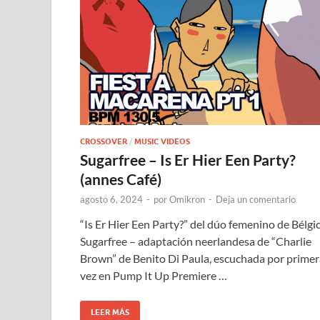
CROSSOVER
/
MUSIC VIDEOS
Sugarfree – Is Er Hier Een Party?
(annes Café)
agosto 6, 2024
-
por
Omikron
-
Deja un comentario
“Is Er Hier Een Party?” del dúo femenino de Bélgi
Sugarfree – adaptación neerlandesa de “Charlie
Brown” de Benito Di Paula, escuchada por primer
vez en Pump It Up Premiere …
LEER MÁS