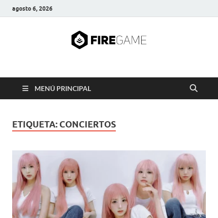
agosto 6, 2026
FIRE GAME
A Pump It Up Source
MENÚ PRINCIPAL
ETIQUETA:
CONCIERTOS